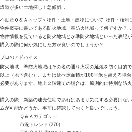
坂道が多い土地探し！急傾斜...
不動産Ｑ＆Ａトップ
＞
物件・土地・建物について
,
物件・権利
物件概要に書いてある防火地域、準防火地域って何ですか？...
物件情報を見ていると防火地域とか準防火地域といった表記が
購入の際に何か気にした方が良いのでしょうか？
プロのアドバイス
防火地域、準防火地域はその名の通り火災の延焼を防ぐ目的で
以上（地下含む）、または延べ床面積が100平米を超える場
必要があります。地上２階建ての場合は、原則的に特別な防火
購入の際、新築の建売住宅であればあまり気にする必要はない
ムが可能かどうか、事前に確認しておくと良いでしょう。
Ｑ＆Ａカテゴリー
市況トレンド
(270)