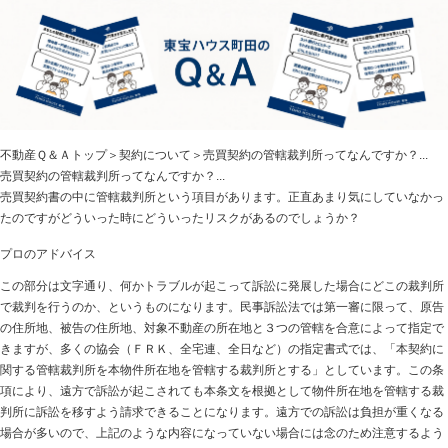
不動産Ｑ＆Ａトップ
＞
契約について
＞売買契約の管轄裁判所ってなんですか？...
売買契約の管轄裁判所ってなんですか？...
売買契約書の中に管轄裁判所という項目があります。正直あまり気にしていなかっ
たのですがどういった時にどういったリスクがあるのでしょうか？
プロのアドバイス
この部分は文字通り、何かトラブルが起こって訴訟に発展した場合にどこの裁判所
で裁判を行うのか、というものになります。民事訴訟法では第一審に限って、原告
の住所地、被告の住所地、対象不動産の所在地と３つの管轄を合意によって指定で
きますが、多くの協会（ＦＲＫ、全宅連、全日など）の指定書式では、「本契約に
関する管轄裁判所を本物件所在地を管轄する裁判所とする」としています。この条
項により、遠方で訴訟が起こされても本条文を根拠として物件所在地を管轄する裁
判所に訴訟を移すよう請求できることになります。遠方での訴訟は負担が重くなる
場合が多いので、上記のような内容になっていない場合には念のため注意するよう