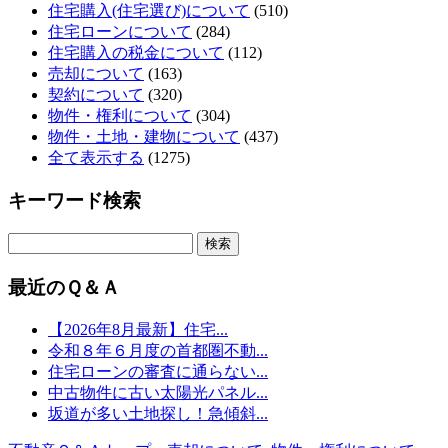
住宅購入(住宅選び)について
(510)
住宅ローンについて
(284)
住宅購入の税金について
(112)
売却について
(163)
契約について
(320)
物件・権利について
(304)
物件・土地・建物について
(437)
全て表示する
(1275)
キーワード検索
最近のＱ＆Ａ
【2026年8月最新】住宅...
令和８年６月度の首都圏不動...
住宅ローンの審査に通らない...
中古物件に古い太陽光パネル...
坂道が多い土地探し！急傾斜...