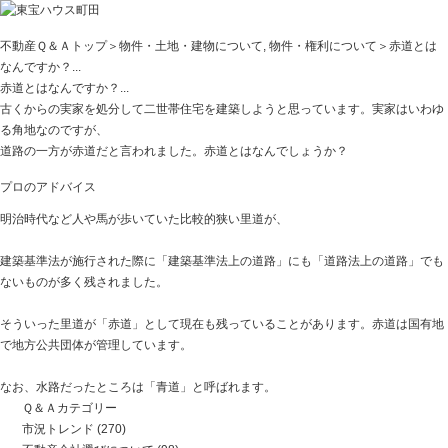
不動産Ｑ＆Ａトップ
＞
物件・土地・建物について
,
物件・権利について
＞赤道とは
なんですか？...
赤道とはなんですか？...
古くからの実家を処分して二世帯住宅を建築しようと思っています。実家はいわゆ
る角地なのですが、
道路の一方が赤道だと言われました。赤道とはなんでしょうか？
プロのアドバイス
明治時代など人や馬が歩いていた比較的狭い里道が、
建築基準法が施行された際に「建築基準法上の道路」にも「道路法上の道路」でも
ないものが多く残されました。
そういった里道が「赤道」として現在も残っていることがあります。赤道は国有地
で地方公共団体が管理しています。
なお、水路だったところは「青道」と呼ばれます。
Ｑ＆Ａカテゴリー
市況トレンド
(270)