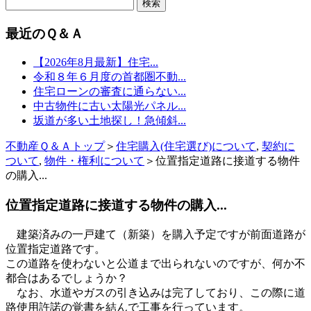
最近のＱ＆Ａ
【2026年8月最新】住宅...
令和８年６月度の首都圏不動...
住宅ローンの審査に通らない...
中古物件に古い太陽光パネル...
坂道が多い土地探し！急傾斜...
不動産Ｑ＆Ａトップ
＞
住宅購入(住宅選び)について
,
契約に
ついて
,
物件・権利について
＞位置指定道路に接道する物件
の購入...
位置指定道路に接道する物件の購入...
建築済みの一戸建て（新築）を購入予定ですが前面道路が
位置指定道路です。
この道路を使わないと公道まで出られないのですが、何か不
都合はあるでしょうか？
なお、水道やガスの引き込みは完了しており、この際に道
路使用許諾の覚書を結んで工事を行っています。