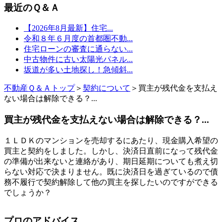
最近のＱ＆Ａ
【2026年8月最新】住宅...
令和８年６月度の首都圏不動...
住宅ローンの審査に通らない...
中古物件に古い太陽光パネル...
坂道が多い土地探し！急傾斜...
不動産Ｑ＆Ａトップ
＞
契約について
＞買主が残代金を支払え
ない場合は解除できる？...
買主が残代金を支払えない場合は解除できる？...
１ＬＤＫのマンションを売却するにあたり、現金購入希望の
買主と契約をしました。しかし、決済日直前になって残代金
の準備が出来ないと連絡があり、期日延期についても煮え切
らない対応で決まりません。既に決済日を過ぎているので債
務不履行で契約解除して他の買主を探したいのですができる
でしょうか？
プロのアドバイス