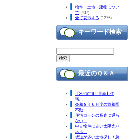
物件・土地・建物につい
て
(437)
全て表示する
(1275)
キーワード検索
最近のＱ＆Ａ
【2026年8月最新】住
宅...
令和８年６月度の首都圏
不動...
住宅ローンの審査に通ら
ない...
中古物件に古い太陽光パ
ネル...
坂道が多い土地探し！急