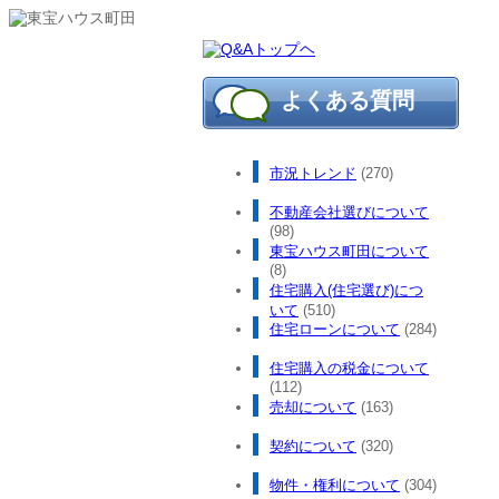
よくある質問
市況トレンド
(270)
不動産会社選びについて
(98)
東宝ハウス町田について
(8)
住宅購入(住宅選び)につ
いて
(510)
住宅ローンについて
(284)
住宅購入の税金について
(112)
売却について
(163)
契約について
(320)
物件・権利について
(304)