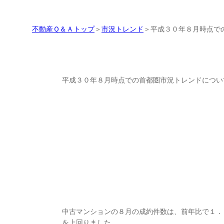
不動産Ｑ＆Ａトップ
＞
市況トレンド
＞平成３０年８月時点での
平成３０年８月時点での首都圏市況ト
平成３０年８月時点での首都圏市況トレンドについ
プロのアドバイス
中古マンションの８月の成約件数は、前年比で１．
を上回りました。