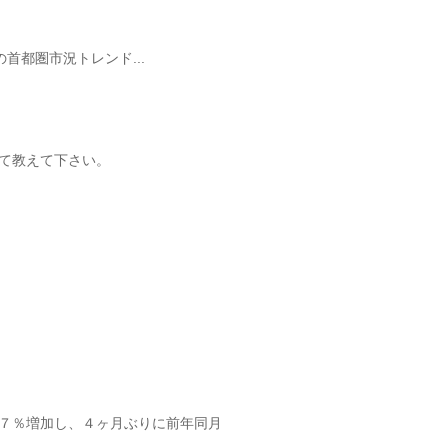
首都圏市況トレンド...
レンド...
て教えて下さい。
７％増加し、４ヶ月ぶりに前年同月