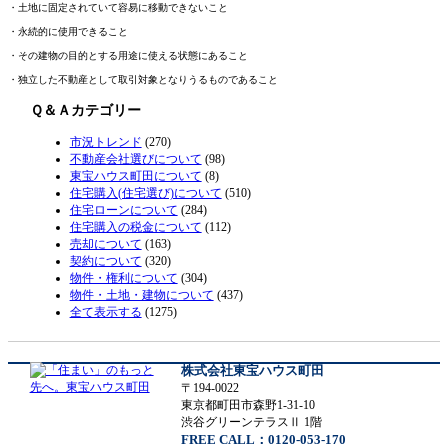
・土地に固定されていて容易に移動できないこと
・永続的に使用できること
・その建物の目的とする用途に使える状態にあること
・独立した不動産として取引対象となりうるものであること
Ｑ＆Ａカテゴリー
市況トレンド
(270)
不動産会社選びについて
(98)
東宝ハウス町田について
(8)
住宅購入(住宅選び)について
(510)
住宅ローンについて
(284)
住宅購入の税金について
(112)
売却について
(163)
契約について
(320)
物件・権利について
(304)
物件・土地・建物について
(437)
全て表示する
(1275)
株式会社東宝ハウス町田
〒194-0022
東京都町田市森野1-31-10
渋谷グリーンテラスⅡ 1階
FREE CALL：0120-053-170