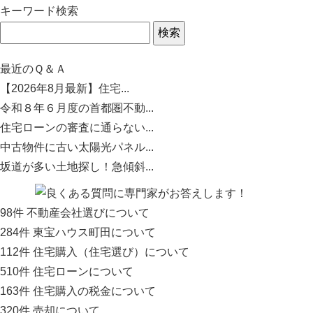
キーワード検索
最近のＱ＆Ａ
【2026年8月最新】住宅...
令和８年６月度の首都圏不動...
住宅ローンの審査に通らない...
中古物件に古い太陽光パネル...
坂道が多い土地探し！急傾斜...
98
件
不動産会社選びについて
284
件
東宝ハウス町田について
112
件
住宅購入（住宅選び）について
510
件
住宅ローンについて
163
件
住宅購入の税金について
320
件
売却について